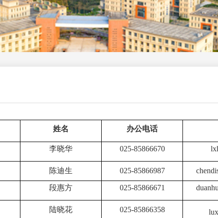
姓名
办公电话
李晓华
025-8586
6670
lx
陈迪生
025-85866987
chendi
段惠方
025-85866671
duanhu
陆晓花
0
25-8586635
8
lu