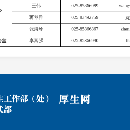
王伟
025-85866989
wangw
心
蒋琴雅
025-83492759
jq
张海珍
025-85866867
zhan
公室
李富强
025-85866990
lf