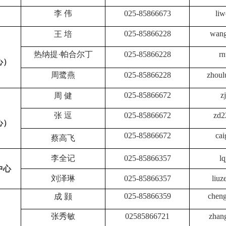
李
伟
025-85866673
liw
025-85866228
wang
王
培
热纳提
·
帕合尔丁
025-85866228
rn
心
）
周鹭燕
025-85866228
zhoul
025-85866672
z
周
健
张
逗
025-85866672
zd2
心
）
025-85866672
ca
蔡高飞
李全记
025-85866357
l
中心
刘泽琳
025-85866357
liuz
025-85866359
chen
成
颢
张秀敏
02585866721
zhan