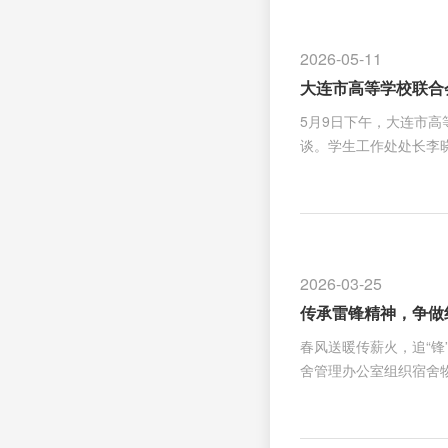
向宿管和学校反映。检
障学生社区安全、稳定
2026-05-11
作作风，为全体学生提
大连市高等学校联合
5月9日下午，大连市高
谈。学生工作处处长李
科特色、学生工作等情
程的重要阵地，希望与会
工”管理系统、“五个一
待表示感谢，她介绍了
此行能够加强与南方高
2026-03-25
智化建设、宿舍安全管
传承雷锋精神，争做
春风送暖传薪火，追“锋
舍管理办公室组织宿舍
草坪和停车位，手拿垃
片垃圾，细致清理每一
整治志愿服务活动，将