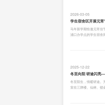
番忙碌过后，主干道两
物缝补、测量血压、日
2026-03-05
修工师傅们也发挥所长
学生宿舍区开展元宵
马年新学期恰逢元宵佳节
浦口办学点的学生宿舍苑
挂，年味浓郁。各宿舍
浓厚的节日气息。星灿
学们细品软糯香甜的元
舍区宿管老师组织猜灯
圈、投壶区，大家瞄准
2025-12-22
元宵节活动，是我校“一站
冬至向阳 研途闪亮
冬至阳生，情暖研途。
室在三牌楼、仙林、锁
传统文化的魅力，感受
汤圆及包饺子所需的食
洋溢着欢声笑语。来自