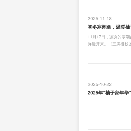
中迅速成型。同学们纷
吆喝，一锅锅热气腾腾
2025-11-18
的汤圆内蕴藏甜蜜与软
初冬寒潮至，温暖柚
11月17日，凛冽的
弥漫开来。（三牌楼校
早早便开始忙碌，她们
寒意。（仙林校区活动
息，轻抿一口，红糖的
候与叮嘱，宛如家人般
现场） 撰稿：叶刚
2025-10-22
2025年“柚子家年