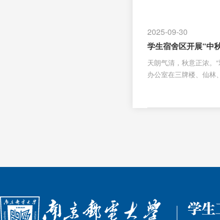
2025-09-30
学生宿舍区开展“中
天朗气清，秋意正浓。
办公室在三牌楼、仙林
各地的中外学子齐聚一
宿舍苑区精心装点，大
而热烈的节日氛围巧手
学们亲手揉皮、包馅、
纹精美的月饼陆续“出炉
中一段温暖而难忘的共