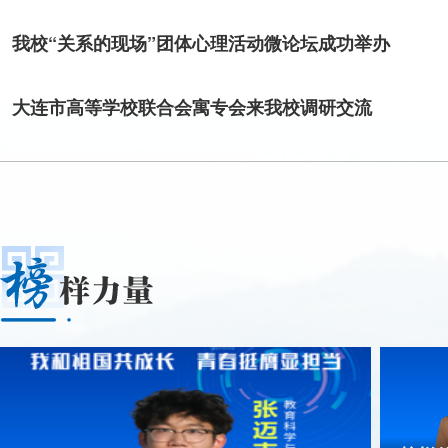
流，详细询问暑期学生留校生活服务保障、宿管工作安排情况，
我校“关系的现场”团体心理活动微论坛成功举办
岗位全力保障暑期校园生活平稳有序表示感谢。“高温天气一定
逸结合。”在学生宿舍，谢平副校长与留校复习考研的学生亲切
大连市高等学校联合会寓专会来我校调研交流
学习、生活情况，叮嘱同学们合理安排作息，注意安全，遇到困
映。检查期间，谢平副校长代表学校向物业一线员工发放了防暑
勤付出给予高度肯定。她强调，学生宿管人员是保障学生社区安
重要力量，是学校深化“三全育人”理念的重要支撑，希望全体
线、守牢防线、坚守一线的工作作风，为全体学生提供安全卫生
境。谢平副