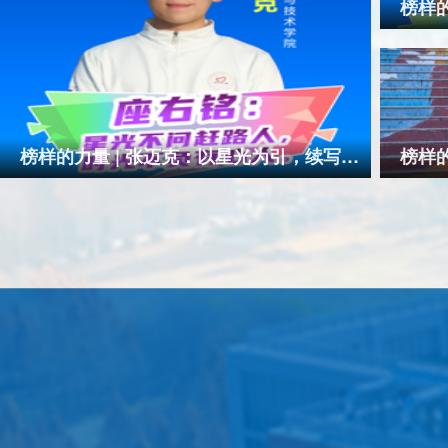
榜样的
春在
奋斗
榜样的力量 | 张迈克：以星光为引，续写青
榜样的
春华章
光而