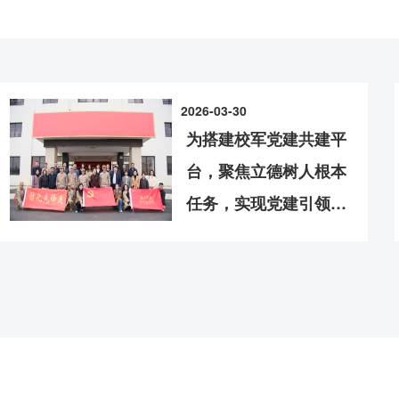
荣誉证书 贝尔英才学院通信工程专业李佳轩同学作
了专题汇报。集成电路科学与工程学院（产教融合学
域的技术资源与产业平台，在科研协同攻关、实习就
本科毕业生代表颁发优秀毕业生荣誉证书。为优秀本科毕业生代
作计划、提出工作建议，推动问题共研、经验共享、
作计划、提出工作建议，推动问题共研、经验共享、
感恩母校培养，表示将带着“信达天下，自强不息”的
学院、智慧交通学院结合学院特色，分享了就业工
展合作维度，期待更多南邮优秀学子加入小米，共同
会暨“就业工作怎么做”专题辅导员沙龙的开展，搭建
会暨“就业工作怎么做”专题辅导员沙龙的开展，搭建
荣誉证书 贝尔英才学院通信工程专业李佳轩同学作为本科毕
命必达”的战邮底色，立志以专业所长守护国家安全，
会议充分肯定就业工作的阶段性成效。会议强调，就
展。 谢平介绍了南邮办学底蕴、学科优势、人才培
验交流的平台。会议强调，一是要强化精细化精准化
验交流的平台。会议强调，一是要强化精细化精准化
李佳轩同学发言 南邮第28届研究生支教团即将整
重要标尺，必须压紧压实责任，主动适应新兴产业和
职小米集团整体情况，肯定了小米在技术创新、人才
感恩母校培养，表示将带着“信达天下，自强不息”的南邮精神，
工作，加强就业指导服务的针对性和有效性，全面提
工作，加强就业指导服务的针对性和有效性，全面提
团出征授旗。为研究生支教团出征授旗 谢平为202
的“金字招牌”擦得更亮。要提高政治站位、压实主体
当。她表示，将进一步深化与小米的产学研融合，依
命必达”的战邮底色，立志以专业所长守护国家安全，在强国征
生更高质量充分就业。二是要完善全过程全链条规划
生更高质量充分就业。二是要完善全过程全链条规划
书、赠送礼物。为2026届校友联络员代表颁发聘书
养全过程，实现招生、培养、就业“三位一体”协同推
人才培养模式，提升学生创新实践能力，为数字经济
2026-03-30
业规划和就业指导体系，着力培养南邮学生“基础厚、
业规划和就业指导体系，着力培养南邮学生“基础厚、
李佳轩同学发言 南邮第28届研究生支教团即将整装启程，
模”，计算机学院、软件学院、网络空间安全学院胡素
质能力，强化学生AI核心素养，推动培养方案与产业
高素质人才。 校企双方为获奖助学金学生代表颁
和“什么都想学、什么都愿做、什么都能干”的进取精
和“什么都想学、什么都愿做、什么都能干”的进取精
为搭建校军党建共建平
寄语毕业生们：接纳人生偶尔的卡顿，不必
基；要正视形势挑战、强化精准发力，树立就业“全周
米研发人员围绕智能汽车、人工智能两大前沿赛道，
团出征授旗。为研究生支教团出征授旗 谢平为2026届校友
推进，聚焦学生工作“三点五线一优先”工作思路，深
推进，聚焦学生工作“三点五线一优先”工作思路，深
台，聚焦立德树人根本
书、赠送礼物。为2026届校友联络员代表颁发聘书、赠送礼
模”，计算机学院、软件学院、网络空间安全学院胡素君教授作
任务，实现党建引领、
寄语毕业生们：接纳人生偶尔的卡顿，不必
资源共享、优势互补、
共建共赢，3月27日上...