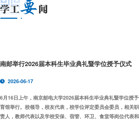
南邮举行2026届本科生毕业典礼暨学位授予仪式
南邮召开2026年就业工作推进会暨“就业
南邮召开2026年就业工作推进会暨“就业
南邮举行2026届本科生毕业典礼暨学位授
南邮召开就业工作大会
南邮师生赴小米南京科技园开展“思源之旅
龙
龙
2026-06-17
2026-06-17
2026-05-22
2026-05-12
2026-04-28
2026-04-28
6月16日上午，南京邮电大学2026届本科生毕业典礼暨学位授
6月16日上午，南京邮电大学2026届本科生毕业典
5月20日下午，南京邮电大学就业工作大会在仙林校
5月9日，南京邮电大学副校长谢平率领获2024-202
4月10日至4月23日，南京邮电大学在仙林校区中兴
4月10日至4月23日，南京邮电大学在仙林校区中兴
育馆举行。校领导，校友代表，校学位评定委员会委
校党委书记郭宇锋，校长叶美兰，党委副书记王友国
赴小米南京科技园开展“思源之旅”主题教育活动。党
育馆举行。校领导，校友代表，校学位评定委员会委员，相关职
暨“就业工作怎么做”专题辅导员沙龙。校党委常委、
暨“就业工作怎么做”专题辅导员沙龙。校党委常委、
责人，教师代表以及学校安保、宿管、环卫、食堂等
议。会议由叶美兰主持。会议现场 会上，中国电信
部、对外联络处以及学院相关负责人参加活动。 小
责人，教师代表以及学校安保、宿管、环卫、食堂等岗位代表和
党委学生工作部、党委研究生工作部、团委、各学院
党委学生工作部、党委研究生工作部、团委、各学院
业典礼。南邮举行2026届本科生毕业典礼暨学位授
人才办公室）副总经理、南邮2006级校友韩啸和中
王楠楠对谢平一行表示热烈欢迎，介绍了小米集团及
体辅导员分年级分批次开展交流研讨。会上，各年级
体辅导员分年级分批次开展交流研讨。会上，各年级
业典礼。南邮举行2026届本科生毕业典礼暨学位授予仪式 
歌中拉开帷幕。奏唱国歌 王友国宣读优秀本科毕业
杭从产业发展的视角，分别针对企业未来的转型方向
南邮在电子信息领域的学科优势与人才培养成果，与
梳理统计、就业现状分析研判、困难学生关爱帮扶、
梳理统计、就业现状分析研判、困难学生关爱帮扶、
本科毕业生代表颁发优秀毕业生荣誉证书。为优秀本
院、研究生院、学生工作处分别就本科生培养工作、
度契合。小米将持续深化与南邮的战略合作，依托集团
歌中拉开帷幕。奏唱国歌 王友国宣读优秀本科毕业生表彰决
展、“一生一策”“一人一档”工作落实等方面进行汇报
展、“一生一策”“一人一档”工作落实等方面进行汇报