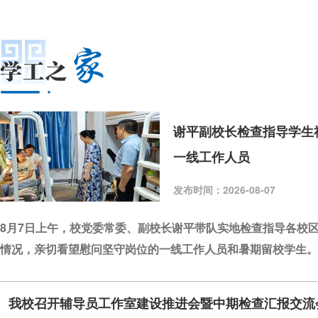
谢平副校长检查指导学生
30
30
/2026-04
/2026-04
一线工作人员
南邮风华八四载，红史铸魂启
重温红色校
发布时间：2026-08-07
新程——第五届辅导员宣讲团
——第五届
走进数字媒体与设计艺术学院
教育科学与
8月7日上午，校党委常委、副校长谢平带队实地检查指导各校
情况，亲切看望慰问坚守岗位的一线工作人员和暑期留校学生。
陪同检查慰问。谢平副校长一行来到各校区学生宿舍区值班大厅
暑期学生留校住宿安排、新生宿舍出新保洁进展以及学生社区消
我校召开辅导员工作室建设推进会暨中期检查汇报交流
等各项安全保障措施落实情况。每到一处，谢校长都与正在忙碌