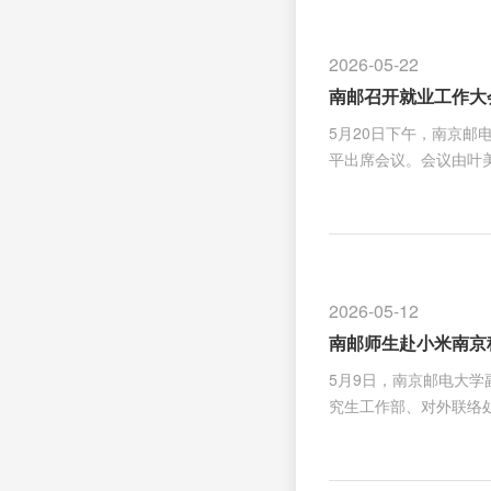
言 南邮第28届研究
书、赠送礼物。为20
2026-05-22
表发言。她寄语毕业生
南邮召开就业工作大
5月20日下午，南京
平出席会议。会议由叶
东区招聘调配总监赵启
作、研究生培养工作和
分享了就业工作的思路
责任，主动适应新兴产
现招生、培养、就业“
2026-05-12
要正视形势挑战、强化精
南邮师生赴小米南京
5月9日，南京邮电大学
究生工作部、对外联络
园的发展情况，认为南
集团在 AI、芯片、
加入小米，共同推动中