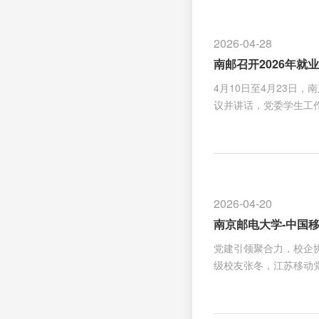
了小米在技术创新、人
提升学生创新实践能力
2026-04-28
发人员围绕智能汽车、
南邮召开2026年就
4月10日至4月23日
议并讲话，党委学生工
代表分别围绕学业情况
报发言，交流工作经验
的开展，搭建了分年级
针对性和有效性，全面
导体系，着力培养南邮
2026-04-20
进，聚焦学生工作“三点
南京邮电大学-中国移
党建引领聚合力，校企协
级校友张冬，江苏移动
周和林，校党委常委、
国移动省市公司领导嘉宾
范项目，也是学校以高