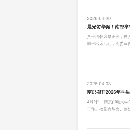
领、数智思政、学业赋
们实地参观了“数智里”
2026-04-20
电子信息行业高校“大思
晨光贺华诞！南邮举
八十四载风华正茂，自
谢平出席活动，党委宣
500余人参加活动。
勇军进行曲》响彻全场
远。少数民族学生代表
享了各族青年学子像石
祖国、服务人民，带着
2026-04-03
业生党员代表高举右拳
南邮召开2026年学
4月2日，南京邮电大学
工作。校党委常委、副
员及相关职能部门工作
新进展、新成效，深入剖
思政教育、主题项目、