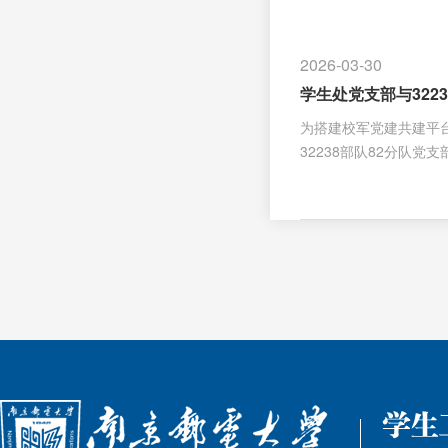
不易的成绩、更加珍爱
上新台阶、实现新突破
2026-03-30
工作思路举措等方面进
学生处党支部与322
为搭建校军党建共建平
32238部队82分队
社会服务等情况，并希
以来给予学校国防教育
围绕党建共建、活动联
表签署党建共建协议，
联建活动，紧扣“党建
探索，也是以实际行动