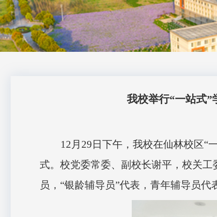
我校举行“一站式”
12
月
29
日
下午，我校在仙林校区
“
式。校党委常委、副校长谢平，校关工
员，“银龄辅导员”代表，青年辅导员